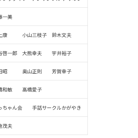
藤一美
上康 小山三枝子 鈴木文夫
谷啓一郎 大熊幸夫 宇井裕子
田昭 奥山正則 芳賀幸子
橋和敏 髙橋愛子
っちゃん会 手話サークルかがやき
倉茂夫