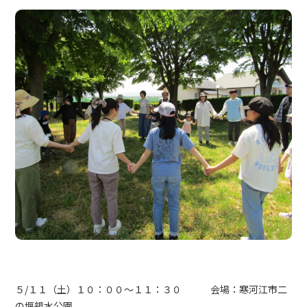
５/１１（土）１０：００～１１：３０ 会場：寒河江市二
の堰親水公園